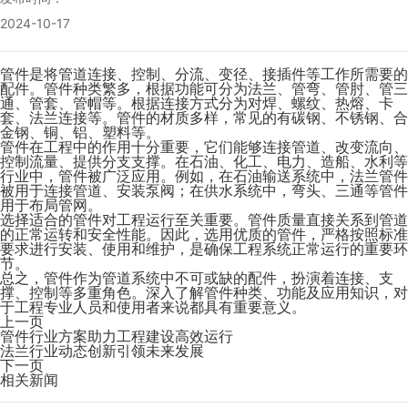
2024-10-17
管件是将管道连接、控制、分流、变径、接插件等工作所需要的
配件。管件种类繁多，根据功能可分为法兰、管弯、管肘、管三
通、管套、管帽等。根据连接方式分为对焊、螺纹、热熔、卡
套、法兰连接等。管件的材质多样，常见的有碳钢、不锈钢、合
金钢、铜、铝、塑料等。
管件在工程中的作用十分重要，它们能够连接管道、改变流向、
控制流量、提供分支支撑。在石油、化工、电力、造船、水利等
行业中，管件被广泛应用。例如，在石油输送系统中，法兰管件
被用于连接管道、安装泵阀；在供水系统中，弯头、三通等管件
用于布局管网。
选择适合的管件对工程运行至关重要。管件质量直接关系到管道
的正常运转和安全性能。因此，选用优质的管件，严格按照标准
要求进行安装、使用和维护，是确保工程系统正常运行的重要环
节。
总之，管件作为管道系统中不可或缺的配件，扮演着连接、支
撑、控制等多重角色。深入了解管件种类、功能及应用知识，对
于工程专业人员和使用者来说都具有重要意义。
上一页
管件行业方案助力工程建设高效运行
法兰行业动态创新引领未来发展
下一页
相关新闻